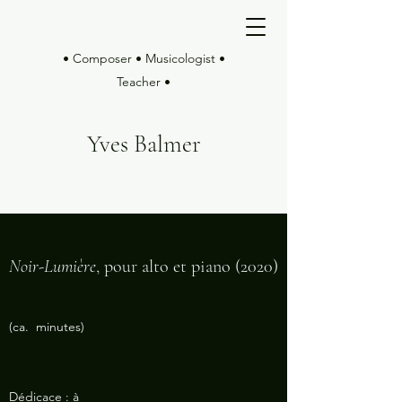
• Composer • Musicologist •
Teacher •
Yves Balmer
Noir-Lumière
, pour alto et piano (2020)
(ca. minutes)
Dédicace : à