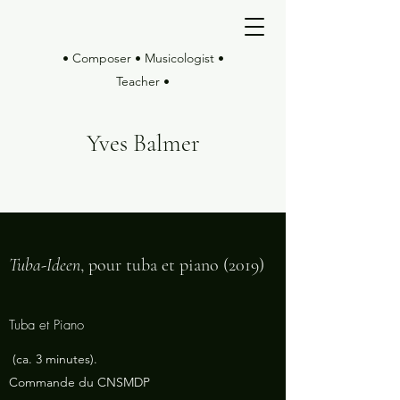
• Composer • Musicologist •
Teacher •
Yves Balmer
Tuba-Ideen
, pour tuba et piano (2019)
Tuba et Piano
(ca. 3 minutes).
Commande du CNSMDP