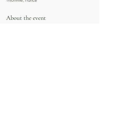
About the event
Balmer, 
Fragments soulevés par le vent
, quatuor 
à cordes (Billaudot)
Debussy, arrangement Balmer, 
Proses Lyriques
Quatuor Voce, Jodie Devos
Thionville, Adagio - Salle de concert
https://bandsintown.com/e/103753871
Share this event