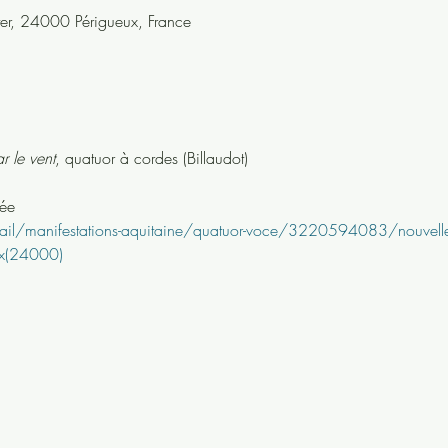
ter, 24000 Périgueux, France
r le vent
, quatuor à cordes (Billaudot)
sée
detail/manifestations-aquitaine/quatuor-voce/3220594083/nouvelle
ux(24000)