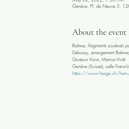
Genève, Pl. de Neuve 5, 12
About the event
Balmer, 
Fragments soulevés pa
Debussy, arrangement Balmer,
Quatuor Voce, Marina Viotti
Genève (Suisse), salle Franz-
https://www.hesge.ch/hem/co