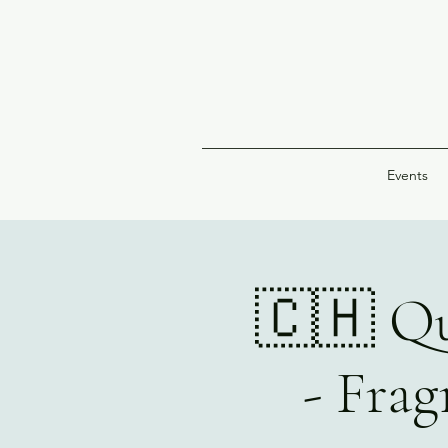
Events
🇨🇭 Qu
- Frag