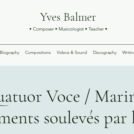
Yves Balmer
• Composer • Musicologist • Teacher •
Biography
Compositions
Videos & Sound
Discography
Writin
atuor Voce / Marin
ments soulevés par 