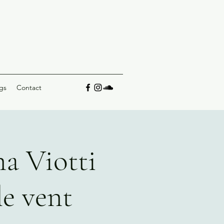
gs
Contact
a Viotti
le vent