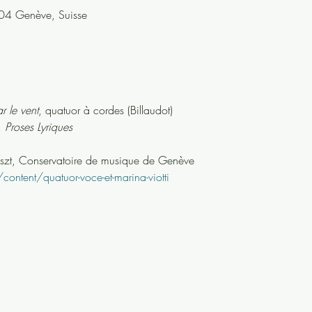
04 Genève, Suisse
r le vent
, quatuor à cordes (Billaudot)
 
Proses Lyriques
Liszt, Conservatoire de musique de Genève
ntent/quatuor-voce-et-marina-viotti 