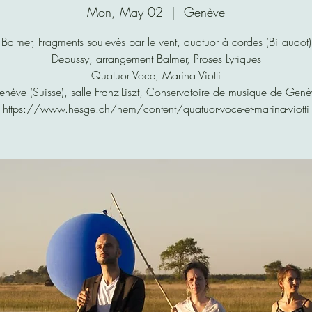
Mon, May 02
  |  
Genève
Balmer, Fragments soulevés par le vent, quatuor à cordes (Billaudot)
Debussy, arrangement Balmer, Proses Lyriques
Quatuor Voce, Marina Viotti
nève (Suisse), salle Franz-Liszt, Conservatoire de musique de Gen
https://www.hesge.ch/hem/content/quatuor-voce-et-marina-viotti