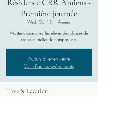
Résidence CRR Amiens -
Première journée
Wed, Oct 15
  |  
Amiens
Master-classe avec les élèves des classes de
piano et atelier de composition.
Aucun billet en vente
Voir d'autres événements
Time & Location
Oct 15, 2025, 2:00 PM – 8:00 PM
Amiens, 3 Rue Desprez, 80000 Amiens