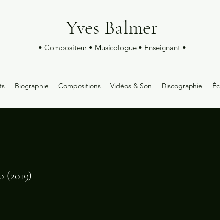
Yves Balmer
• Compositeur • Musicologue • Enseignant •
ts
Biographie
Compositions
Vidéos & Son
Discographie
Éc
o (2019)