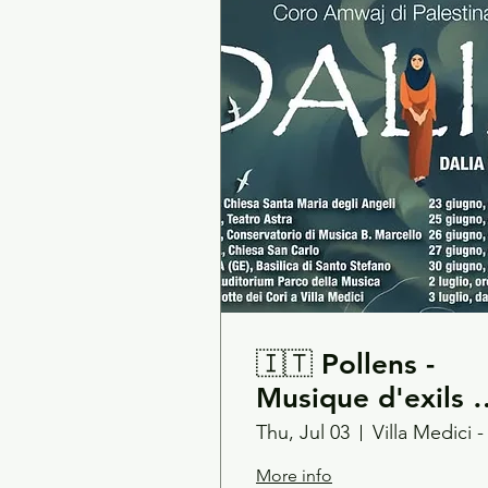
🇮🇹 Pollens -
Musique d'exils //
Dalia Voce d'esil
Thu, Jul 03
// Amwaj Choir -
More info