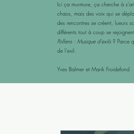
Ici ça murmure, ça cherche à s’art
chaos, mais des voix qui se déplac
des rencontres se créent, lueurs 
différents tout à coup se rejoigne
Pollens : Musique d’exils
? Parce q
de l’exil.
Yves Balmer et Marik Froidefond