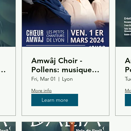
Amwâj Choir -
A
Pollens: musique
P
d’exil
d
Fri, Mar 01
Lyon
Tu
More info
Mo
Learn more