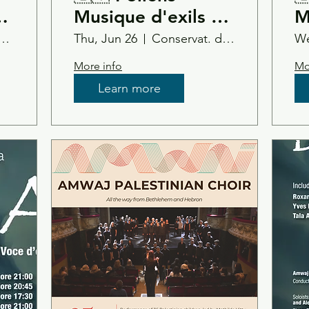
Musique d'exils //
M
io
Dalia Voce d'esilio
D
a San Carlo - Modena
Thu, Jun 26
Conservat. di Musica B. Marcello -Venice
We
// Amwaj Choir -
/
More info
Mo
Venice
V
Learn more