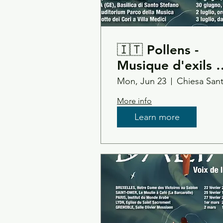
🇮🇹 Pollens -
Musique d'exils //
Dalia Voce d'esil
Mon, Jun 23
// Amwaj Choir -
More info
Milano
Learn more