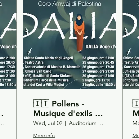
🇮🇹 Pollens -
🇮🇹
Musique d'exils //
M
io
Dalia Voce d'esilio
D
Villa Medici - Roma
Wed, Jul 02
Auditorium Parco della Musica - Roma
Mo
// Amwaj Choir -
/
More info
Mo