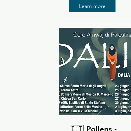
Roma
Learn more
🇮🇹 Pollens -