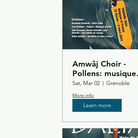
Amwâj Choir -
Pollens: musique
d’exil
Sat, Mar 02
Grenoble
More info
Learn more