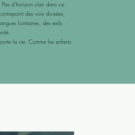
. Pas d’horizon clair dans ce
contrepoint des voix divisées,
angues lointaines, des exils
nité.
sporte la vie. Comme les enfants