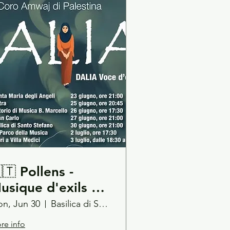
 Pollens -
usique d'exils //
alia Voce d'esilio
n, Jun 30
Basilica di Santo Stefano - Lavagna
/ Amwaj Choir -
re info