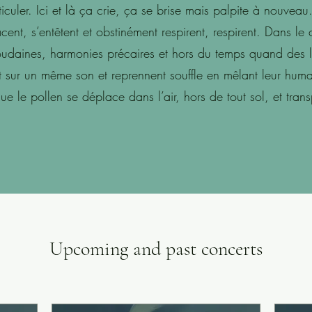
iculer. Ici et là ça crie, ça se brise mais palpite à nouveau
ent, s’entêtent et obstinément respirent, respirent. Dans le 
soudaines, harmonies précaires et hors du temps quand des l
nt sur un même son et reprennent souffle en mêlant leur huma
ue le pollen se déplace dans l’air, hors de tout sol, et tran
Upcoming and past concerts