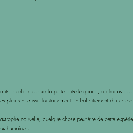
bruits, quelle musique la perte fait-elle quand, au fracas de
 les pleurs et aussi, lointainement, le balbutiement d’un espo
tastrophe nouvelle, quelque chose peut-être de cette expér
ues humaines.