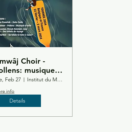
mwâj Choir -
ollens: musique
’exil
e, Feb 27
Institut du Monde Arabe, Paris
re info
Details