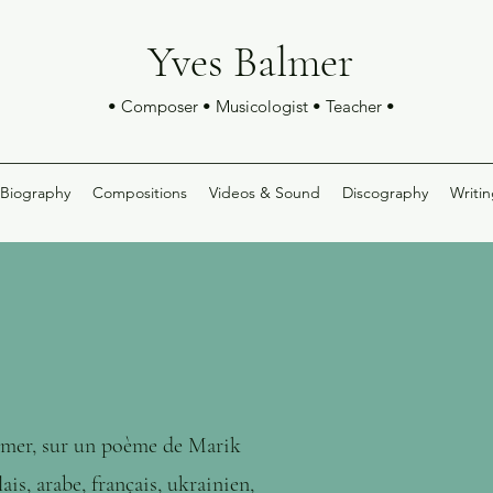
Yves Balmer
• Composer • Musicologist • Teacher •
Biography
Compositions
Videos & Sound
Discography
Writin
lmer, sur un poème de Marik
is, arabe, français, ukrainien,