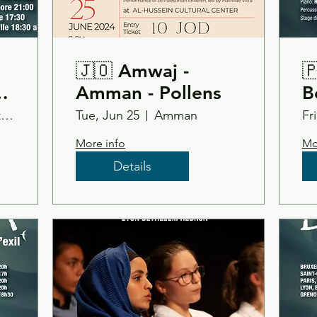
🇯🇴 Amwaj -

Amman - Pollens
B
io
Chiesa Santa Maria degli Angeli - Milano
Tue, Jun 25
Amman
Fr
More info
Mo
Details