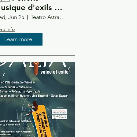
usique d'exils //
alia Voce d'esilio
d, Jun 25
Teatro Astra - Vicenza
/ Amwaj Choir -
re info
icenza
Learn more