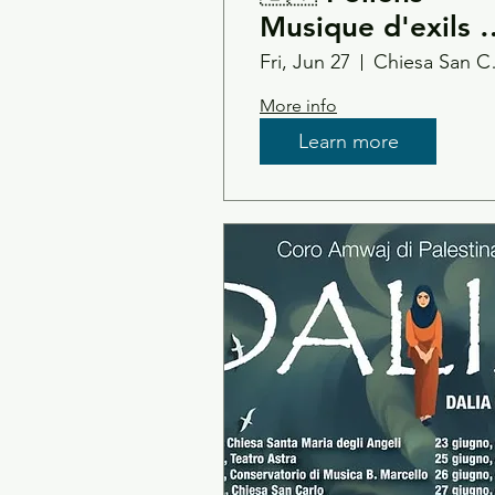
Musique d'exils //
Dalia Voce d'esil
Fri, Jun 27
Chies
// Amwaj Choir -
More info
Modena
Learn more