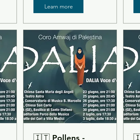
Roma
L
Learn more
🇮🇹 Pollens -
🇮🇹