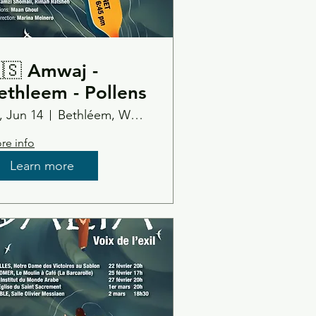
🇸 Amwaj -
ethleem - Pollens
i, Jun 14
Bethléem, Wonder Cabinet
re info
Learn more