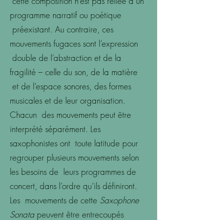
cette composition n’est pas reliée à un
programme narratif ou poétique
préexistant. Au contraire, ces
mouvements fugaces sont l’expression
double de l’abstraction et de la
fragilité – celle du son, de la matière
et de l’espace sonores, des formes
musicales et de leur organisation.
Chacun des mouvements peut être
interprété séparément. Les
saxophonistes ont toute latitude pour
regrouper plusieurs mouvements selon
les besoins de leurs programmes de
concert, dans l’ordre qu’ils définiront.
Les mouvements de cette
Saxophone
Sonata
peuvent être entrecoupés