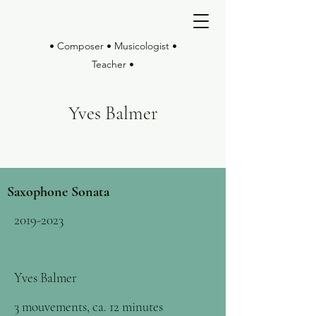
• Composer • Musicologist •
Teacher •
Yves Balmer
Saxophone Sonata
2019-2023
Yves Balmer
3 mouvements, ca. 12 minutes