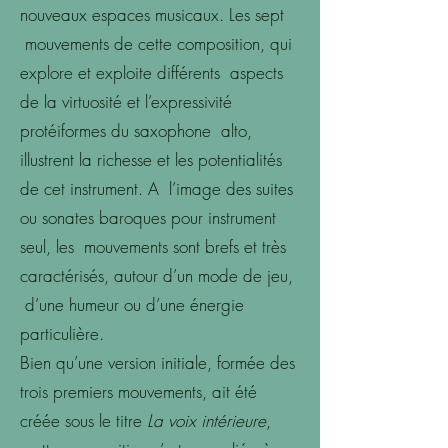
nouveaux espaces musicaux. Les sept
mouvements de cette composition, qui
explore et exploite différents aspects
de la virtuosité et l’expressivité
protéiformes du saxophone alto,
illustrent la richesse et les potentialités
de cet instrument. A l’image des suites
ou sonates baroques pour instrument
seul, les mouvements sont brefs et très
caractérisés, autour d’un mode de jeu,
d’une humeur ou d’une énergie
particulière.
Bien qu’une version initiale, formée des
trois premiers mouvements, ait été
créée sous le titre
La voix intérieure
,