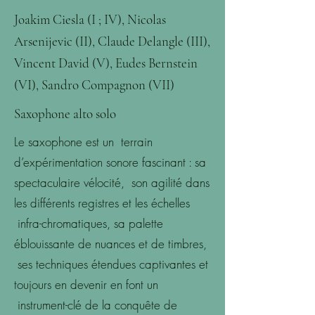
Joakim Ciesla (I ; IV), Nicolas
Arsenijevic (II), Claude Delangle (III),
Vincent David (V), Eudes Bernstein
(VI), Sandro Compagnon (VII)
Saxophone alto solo
Le saxophone est un terrain
d’expérimentation sonore fascinant : sa
spectaculaire vélocité, son agilité dans
les différents registres et les échelles
infra-chromatiques, sa palette
éblouissante de nuances et de timbres,
ses techniques étendues captivantes et
toujours en devenir en font un
instrument-clé de la conquête de