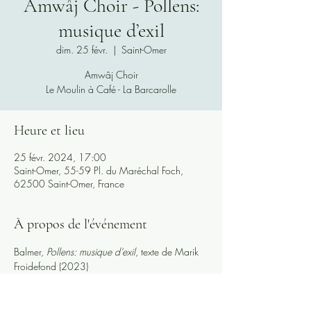
Amwâj Choir - Pollens:
musique d’exil
dim. 25 févr.
  |  
Saint-Omer
Amwâj Choir
Le Moulin à Café - La Barcarolle
Heure et lieu
25 févr. 2024, 17:00
Saint-Omer, 55-59 Pl. du Maréchal Foch,
62500 Saint-Omer, France
À propos de l'événement
Balmer, 
Pollens: musique d’exil
, texte de Marik 
Froidefond (2023)
Amwâj Choir
La Barcarolle, Saint-Omer
https://www.labarcarolle.org/evenement/am