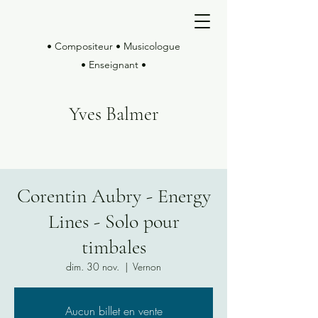
• Compositeur • Musicologue
• Enseignant •
Yves Balmer
Corentin Aubry - Energy
Lines - Solo pour
timbales
dim. 30 nov.
  |  
Vernon
Aucun billet en vente