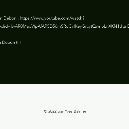
en Debon :
https://www.youtube.com/watch?
&fbclid=IwAR0MapVfpAfAR5D56mSRoCvIKeyGrcytQwnbLnXKN1thz
n Debon (II)
© 2022 par Yves Balmer