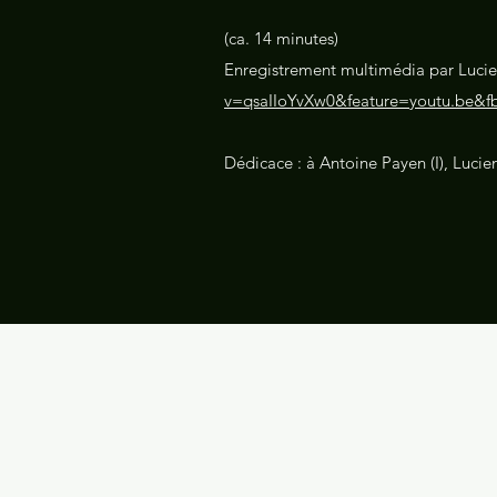
(ca. 14 minutes)
Enregistrement multimédia par Luci
v=qsaIIoYvXw0&feature=youtu.be
Dédicace : à Antoine Payen (I), Lucie