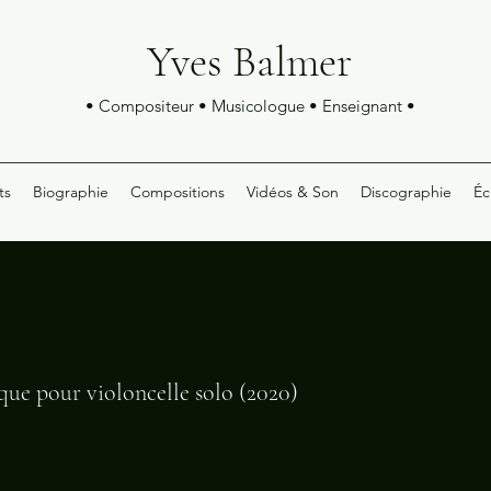
Yves Balmer
• Compositeur • Musicologue • Enseignant •
ts
Biographie
Compositions
Vidéos & Son
Discographie
Éc
ique pour violoncelle solo (2020)