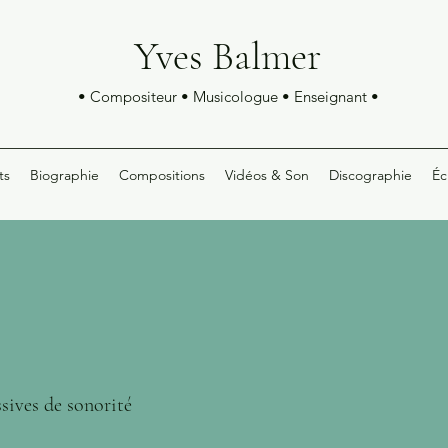
Yves Balmer
• Compositeur • Musicologue • Enseignant •
ts
Biographie
Compositions
Vidéos & Son
Discographie
Éc
sives de sonorité