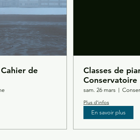
- Cahier de
Classes de pia
Conservatoire
Cahier de mé
ne
sam. 26 mars
Plus d'infos
En savoir plus