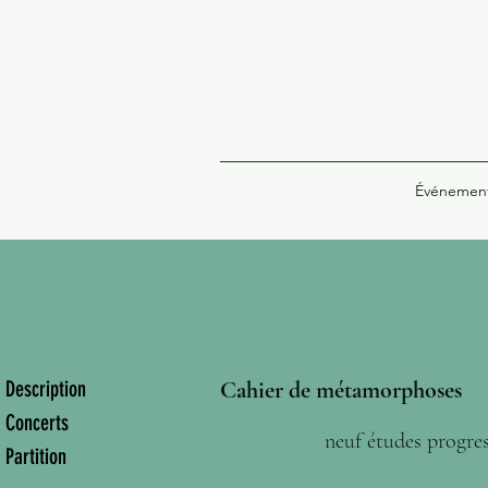
Événemen
Description
Cahier de métamorphoses
Concerts
neuf études progres
Partition