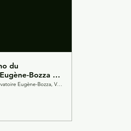
no du
 Eugène-Bozza -
tamorphoses
Conservatoire Eugène-Bozza, Valenciennes