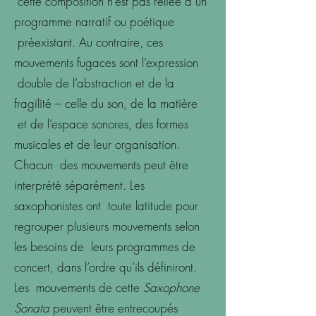
cette composition n’est pas reliée à un
programme narratif ou poétique
préexistant. Au contraire, ces
mouvements fugaces sont l’expression
double de l’abstraction et de la
fragilité – celle du son, de la matière
et de l’espace sonores, des formes
musicales et de leur organisation.
Chacun des mouvements peut être
interprété séparément. Les
saxophonistes ont toute latitude pour
regrouper plusieurs mouvements selon
les besoins de leurs programmes de
concert, dans l’ordre qu’ils définiront.
Les mouvements de cette
Saxophone
Sonata
peuvent être entrecoupés