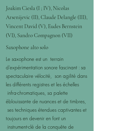
Joakim Ciesla (I ; IV), Nicolas
Arsenijevic (II), Claude Delangle (III),
Vincent David (V), Eudes Bernstein
(VI), Sandro Compagnon (VII)
Saxophone alto solo
Le saxophone est un terrain
d’expérimentation sonore fascinant : sa
spectaculaire vélocité, son agilité dans
les différents registres et les échelles
infra-chromatiques, sa palette
éblouissante de nuances et de timbres,
ses techniques étendues captivantes et
toujours en devenir en font un
instrument-clé de la conquête de