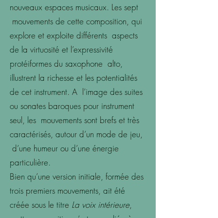
nouveaux espaces musicaux. Les sept
mouvements de cette composition, qui
explore et exploite différents aspects
de la virtuosité et l’expressivité
protéiformes du saxophone alto,
illustrent la richesse et les potentialités
de cet instrument. A l’image des suites
ou sonates baroques pour instrument
seul, les mouvements sont brefs et très
caractérisés, autour d’un mode de jeu,
d’une humeur ou d’une énergie
particulière.
Bien qu’une version initiale, formée des
trois premiers mouvements, ait été
créée sous le titre
La voix intérieure
,