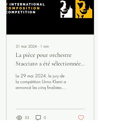
31 mai 2024
∙
1
min
La pièce pour orchestre
Stacciato a été sélectionnée
par le jury du concours
Le 29 mai 2024, le jury de
Unno Klami
la compétition Unno Klami a
annoncé les cinq finalistes.
Très honoré de faire partie
des heureux élus.
53
0