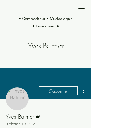
• Compositeur • Musicologue
• Enseignant •
Yves Balmer
Plus d'actions
S'abonner
Administrateur
Yves Balmer
0 Abonné
0 Suivi