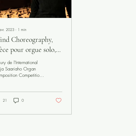
avr. 2023
∙
1
min
ind Choreography,
èce pour orgue solo,
mporte la
jury de l'International
mpétition Kaija
ja Saariaho Organ
position Competition
ariaho
compense Winds
oreography
21
0