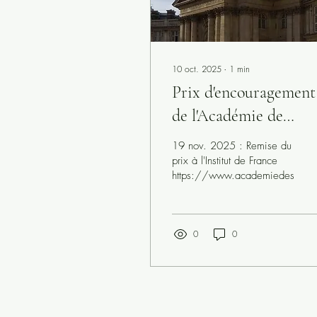
10 oct. 2025
∙
1
min
Prix d'encouragement
de l'Académie de
Beaux-Arts
19 nov. 2025 : Remise du
prix à l'Institut de France
https://www.academiedesbeaux
0
0