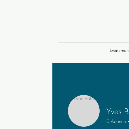
Événemen
Yves B
0
Abonné