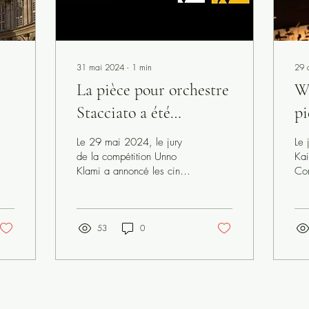
31 mai 2024
∙
1
min
29 
La pièce pour orchestre
W
Stacciato a été
pi
sélectionnée par le jury
re
Le 29 mai 2024, le jury
Le 
du concours Unno
co
de la compétition Unno
Kai
arts.fr/musique
Klami a annoncé les cinq
Com
Klami
Sa
finalistes. Très honoré de
ré
faire partie des heureux
Ch
élus.
53
0