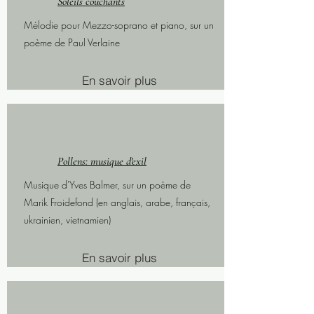
Soleils couchants
Mélodie pour Mezzo-soprano et piano, sur un
poème de Paul Verlaine
En savoir plus
2023
Pollens: musique d'exil
Musique d'Yves Balmer, sur un poème de
Marik Froidefond (en anglais, arabe, français,
ukrainien, vietnamien)
En savoir plus
2023